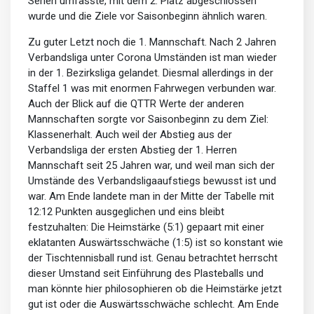
Serien umfasste, mit dem 2. Platz abgeschlossen
wurde und die Ziele vor Saisonbeginn ähnlich waren.
Zu guter Letzt noch die 1. Mannschaft. Nach 2 Jahren
Verbandsliga unter Corona Umständen ist man wieder
in der 1. Bezirksliga gelandet. Diesmal allerdings in der
Staffel 1 was mit enormen Fahrwegen verbunden war.
Auch der Blick auf die QTTR Werte der anderen
Mannschaften sorgte vor Saisonbeginn zu dem Ziel:
Klassenerhalt. Auch weil der Abstieg aus der
Verbandsliga der ersten Abstieg der 1. Herren
Mannschaft seit 25 Jahren war, und weil man sich der
Umstände des Verbandsligaaufstiegs bewusst ist und
war. Am Ende landete man in der Mitte der Tabelle mit
12:12 Punkten ausgeglichen und eins bleibt
festzuhalten: Die Heimstärke (5:1) gepaart mit einer
eklatanten Auswärtsschwäche (1:5) ist so konstant wie
der Tischtennisball rund ist. Genau betrachtet herrscht
dieser Umstand seit Einführung des Plasteballs und
man könnte hier philosophieren ob die Heimstärke jetzt
gut ist oder die Auswärtsschwäche schlecht. Am Ende