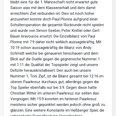
bleibt eine für die 1. Mannschaft nicht erwartet gute
Saison was mit dem Klassenerhalt und dem damit
erreichtem Ziel verbunden ist. Dies ist noch höher
anzusehen konnte doch Paul Plonne aufgrund einer
Schulteroperation die gesamte Rückrunde nicht spielen
und wurde von Simon Seeber, Peter Knittel oder Gert
Bauer bravourös ersetzt. Die Einzelbilanz von Paul
Plonne mit 7:9 daher nicht wirklich aussagekräftig. Mit
10:19 schon aussagekräftig die Bilanz von Andy
Schmidt welche bei genaueren hinschauen und dem
Blick auf die Duelle gegen die gegnerische Nummer 1
mit 1:11 die Qualität der Topspieler zeigt und unsere
Defizite herauskristallisiert. Den auch bei unsere
Nummer 1, Toni Zipf, ist die Bilanz gesamt bei 12:16 im
oberen Paarkreuz durchaus gut, allerdings gegen die
Top Spieler ebenfalls nur bei 3:9. Gegen diese hatte
Christian Witter im unteren Paarkreuz nur selten das
Vergnügen. Mit 15:9 konnten im hinteren Paarkreuz
meistens sicher gepunktet werden jedoch ohne groß zu
glänzen. Eine weitere Konstante im Heßberger Spiel, die
unkonstante Doppelleistung. Verschiedene