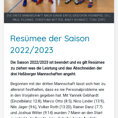
DIE ERSTE MANNSCHAFT NACH EINEN ERFOLGREICHEN HEIMSPIEL (V.L.
PAUL PLONNE, CHRISTIAN WITTER, ANDY SCHMIDT, TONI ZIPF)
Resümee der Saison
2022/2023
Die Saison 2022/2023 ist beendet und es gilt Resümee
zu ziehen was die Leistung und das Abschneiden der
drei Heßberger Mannschaften angeht.
Begonnen mit der dritten Mannschaft lässt sich hier zu
allererst festhalten, dass es nie Personalprobleme wie
in den Vorjahren gegeben hat. Mit Yannek Gebhardt
(Einzelbilanz 12:8), Marco Otto (8:5), Nico Linder (13:9),
Nils Jäger (9:6), Volker Roth (13:20), Rainer Danz (7:7)
und Joshua Witter (9:14) wurden 7 Mann an den Start