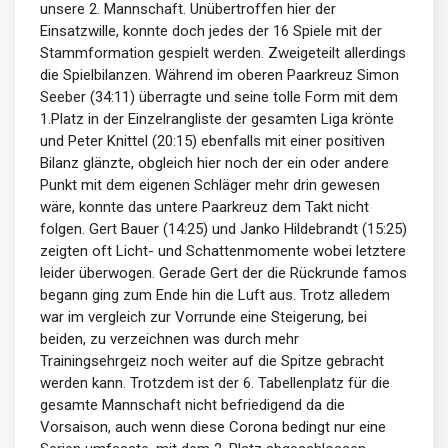
unsere 2. Mannschaft. Unübertroffen hier der
Einsatzwille, konnte doch jedes der 16 Spiele mit der
Stammformation gespielt werden. Zweigeteilt allerdings
die Spielbilanzen. Während im oberen Paarkreuz Simon
Seeber (34:11) überragte und seine tolle Form mit dem
1.Platz in der Einzelrangliste der gesamten Liga krönte
und Peter Knittel (20:15) ebenfalls mit einer positiven
Bilanz glänzte, obgleich hier noch der ein oder andere
Punkt mit dem eigenen Schläger mehr drin gewesen
wäre, konnte das untere Paarkreuz dem Takt nicht
folgen. Gert Bauer (14:25) und Janko Hildebrandt (15:25)
zeigten oft Licht- und Schattenmomente wobei letztere
leider überwogen. Gerade Gert der die Rückrunde famos
begann ging zum Ende hin die Luft aus. Trotz alledem
war im vergleich zur Vorrunde eine Steigerung, bei
beiden, zu verzeichnen was durch mehr
Trainingsehrgeiz noch weiter auf die Spitze gebracht
werden kann. Trotzdem ist der 6. Tabellenplatz für die
gesamte Mannschaft nicht befriedigend da die
Vorsaison, auch wenn diese Corona bedingt nur eine