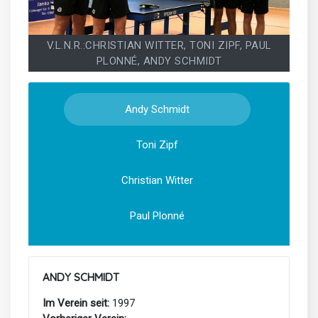
V.L.N.R.:CHRISTIAN WITTER, TONI ZIPF, PAUL
PLONNÉ, ANDY SCHMIDT
Andy Schmidt
Toni Zipf
Christian Witter
Paul Plonné
ANDY SCHMIDT
Im Verein seit:
1997