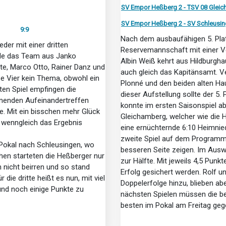
SV Empor Heßberg 2 - TSV 08 Glei
SV Empor Heßberg 2 - SV Schleusin
9:9
Nach dem ausbaufähigen 5. Platz
der mit einer dritten
Reservemannschaft mit einer Ve
de das Team aus Janko
Albin Weiß kehrt aus Hildburgh
chte, Marco Otto, Rainer Danz und
auch gleich das Kapitänsamt. V
se Vier kein Thema, obwohl ein
Plonné und den beiden alten Ha
sten Spiel empfingen die
dieser Aufstellung sollte der 5.
nenden Aufeinandertreffen
konnte im ersten Saisonspiel 
. Mit ein bisschen mehr Glück
Gleichamberg, welcher wie die 
 wenngleich das Ergebnis
eine ernüchternde 6:10 Heimnie
zweite Spiel auf dem Programm s
 Pokal nach Schleusingen, wo
besseren Seite zeigen. Im Ausw
hen starteten die Heßberger nur
zur Hälfte. Mit jeweils 4,5 Pun
 nicht beirren und so stand
Erfolg gesichert werden. Rolf u
 die dritte heißt es nun, mit viel
Doppelerfolge hinzu, blieben abe
und noch einige Punkte zu
nächsten Spielen müssen die be
besten im Pokal am Freitag geg