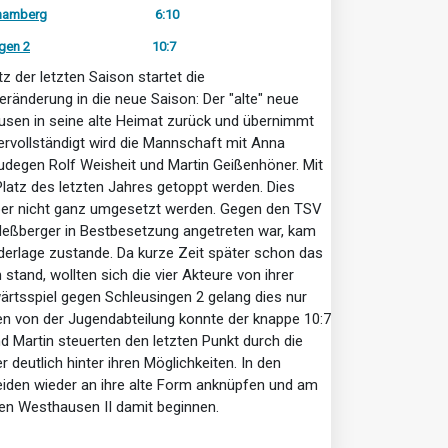
chamberg
6:10
gen 2
10:7
 der letzten Saison startet die
ränderung in die neue Saison: Der "alte" neue
ausen in seine alte Heimat zurück und übernimmt
ervollständigt wird die Mannschaft mit Anna
udegen Rolf Weisheit und Martin Geißenhöner. Mit
 Platz des letzten Jahres getoppt werden. Dies
aber nicht ganz umgesetzt werden. Gegen den TSV
Heßberger in Bestbesetzung angetreten war, kam
derlage zustande. Da kurze Zeit später schon das
tand, wollten sich die vier Akteure von ihrer
ärtsspiel gegen Schleusingen 2 gelang dies nur
kten von der Jugendabteilung konnte der knappe 10:7
nd Martin steuerten den letzten Punkt durch die
r deutlich hinter ihren Möglichkeiten. In den
iden wieder an ihre alte Form anknüpfen und am
en Westhausen II damit beginnen.