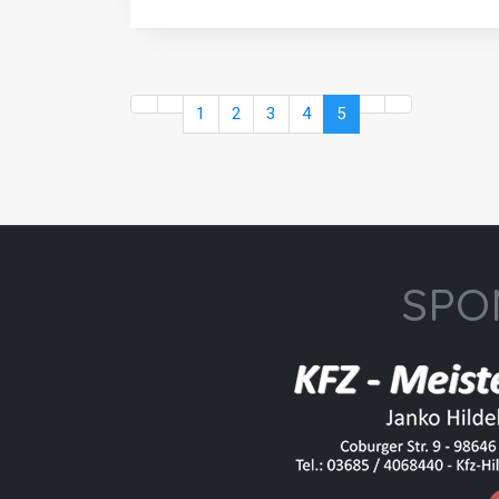
1
2
3
4
5
SPO