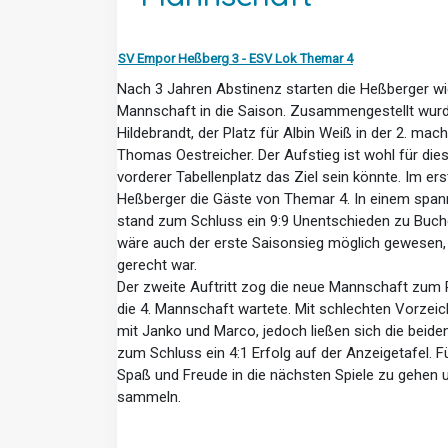
SV Empor Heßberg 3 - ESV Lok Themar 4
Nach 3 Jahren Abstinenz starten die Heßberger wie
Mannschaft in die Saison. Zusammengestellt wur
Hildebrandt, der Platz für Albin Weiß in der 2. ma
Thomas Oestreicher. Der Aufstieg ist wohl für die
vorderer Tabellenplatz das Ziel sein könnte. Im er
Heßberger die Gäste von Themar 4. In einem span
stand zum Schluss ein 9:9 Unentschieden zu Buche
wäre auch der erste Saisonsieg möglich gewesen,
gerecht war.
Der zweite Auftritt zog die neue Mannschaft zum
die 4. Mannschaft wartete. Mit schlechten Vorzeic
mit Janko und Marco, jedoch ließen sich die beiden
zum Schluss ein 4:1 Erfolg auf der Anzeigetafel. Für
Spaß und Freude in die nächsten Spiele zu gehen 
sammeln.