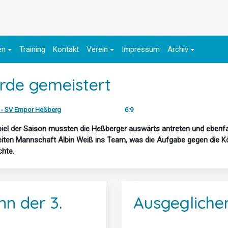
en
Training
Kontakt
Verein
Impressum
Archiv
rde gemeistert
 - SV Empor Heßberg
6:9
iel der Saison mussten die Heßberger auswärts antreten und ebenfal
eiten Mannschaft Albin Weiß ins Team, was die Aufgabe gegen die K
chte.
n der 3.
Ausgeglichen