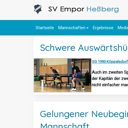
Startseite
Mannschaften
Ergebnisse
Medi
Schwere Auswärtshü
SG 1990 Köppelsdorf
Auch im zweiten Sp
der Kapitän der zw
nicht einfacher ma
Gelungener Neubegin
Mannschaft